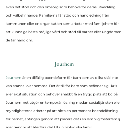
även det stöd och den omsorg som behövs för deras utveckling
och välbefinnande. Familjerna får stöd och handledning från
kommunen eller en organisation som arbetar med familjehem för
att kunna ge bästa möjliga vård och stöd till barnet eller ungdomen
de tar hand om.
Jourhem
Jourhem
är en tillfällig boendeform för barn som av olika skäl inte
kan stanna kvar hemma. Det är till för barn som befinner sig i kris
eller akut situation och behöver snabbt få en trygg plats att bo på.
Jourhemmet utgör en temporär lösning medan socialtjänsten eller
myndigheterna arbetar på att hitta en permanent boendelösning
för barnet, antingen genom att placera det i en lämplig fosterfamilj
eller genom att återföra det till sin biologiska familj.