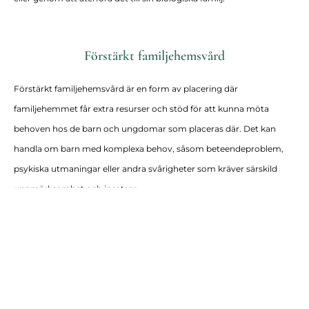
Förstärkt familjehemsvård
Förstärkt familjehemsvård är en form av placering där
familjehemmet får extra resurser och stöd för att kunna möta
behoven hos de barn och ungdomar som placeras där. Det kan
handla om barn med komplexa behov, såsom beteendeproblem,
psykiska utmaningar eller andra svårigheter som kräver särskild
uppmärksamhet och insatser.
I förstärkt familjehemsvård ges familjehemmet tillgång till olika
former av professionellt stöd, såsom regelbunden handledning och
utbildning, samt tillgång till specialiserade resurser och tjänster.
Syftet är att ge barnet eller ungdomen en trygg och stabil miljö där
deras behov kan tillgodoses på bästa möjliga sätt.