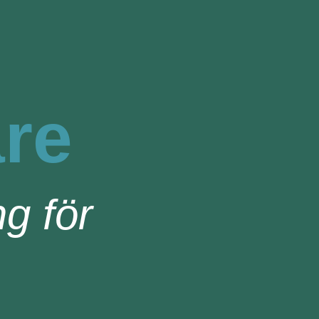
are
g för