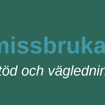
 missbruk
öd och väglednin