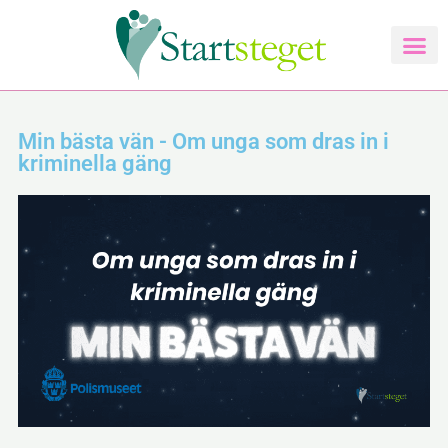
Hoppa
till
innehåll
Min bästa vän - Om unga som dras in i
kriminella gäng