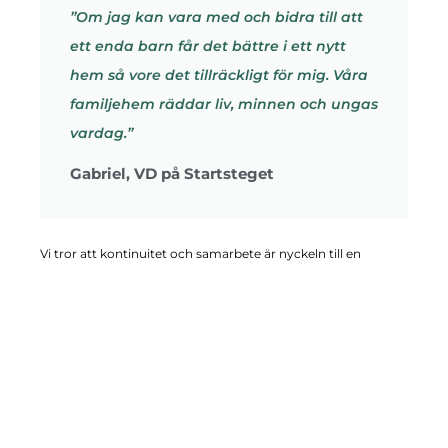
”Om jag kan vara med och bidra till att
ett enda barn får det bättre i ett nytt
hem så vore det tillräckligt för mig. Våra
familjehem räddar liv, minnen och ungas
vardag.”
Gabriel, VD på Startsteget
Vi tror att kontinuitet och samarbete är nyckeln till en
framgångsrik familjehemsplacering. Startsteget vill göra det
lättare för dig att ta steget och hjälpa barn och unga att få en
bättre start i livet genom att ge dem en trygg hemmiljö. Vi
strävar efter att skapa trygga hem och bidra till ett bättre
samhälle genom att förbättra betyg, öka aktiviteter och
minska medicinering, samt kontakt med socialtjänst och