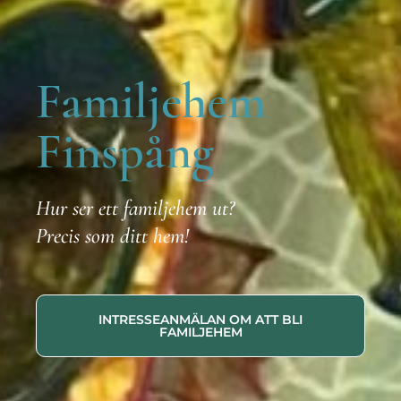
Familjehem
Finspång
Hur ser ett familjehem ut?
Precis som ditt hem!
INTRESSEANMÄLAN OM ATT BLI
FAMILJEHEM